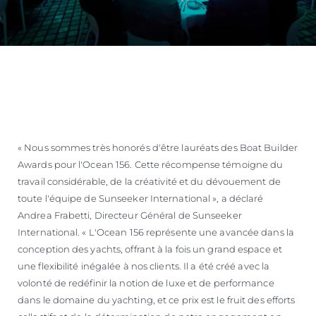
« Nous sommes très honorés d'être lauréats des Boat Builder
Awards pour l'Ocean 156. Cette récompense témoigne du
travail considérable, de la créativité et du dévouement de
toute l'équipe de Sunseeker International », a déclaré
Andrea Frabetti, Directeur Général de Sunseeker
International. « L'Ocean 156 représente une avancée dans la
conception des yachts, offrant à la fois un grand espace et
une flexibilité inégalée à nos clients. Il a été créé avec la
volonté de redéfinir la notion de luxe et de performance
dans le domaine du yachting, et ce prix est le fruit des efforts