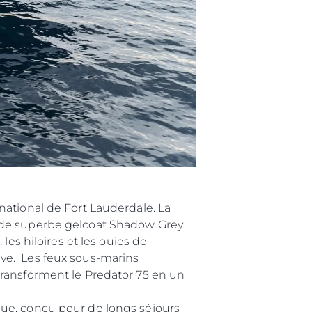
nts
tion
té
uipe
 Vie
ritage
Votre Bateau
national de Fort Lauderdale. La
 de superbe gelcoat Shadow Grey
es hiloires et les ouies de
sive. Les feux sous-marins
transforment le Predator 75 en un
que, conçu pour de longs séjours