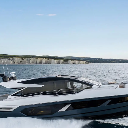
Droits Juridiques
La Soci
POLITIQUE DE
Le Court
CONFIDENTIALITÉ
Charter 
LA CHARTE SUR
kies
Nouvelle
L'ESCLAVAGE MODERNE