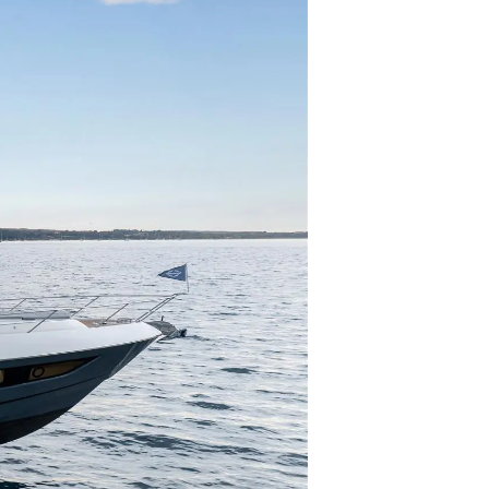
été
age
- Location
s