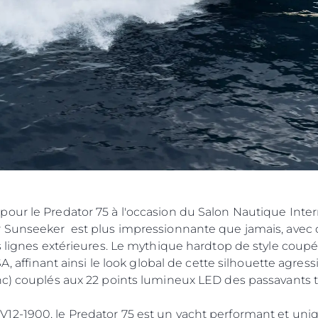
Événeme
TERMES ET CONDITIONS
L'innova
POLITIQUE DE COOKIES
La Socié
RECRUTEMENT
Notre Éq
Style De
Notre Hé
Estimez 
our le Predator 75 à l'occasion du Salon Nautique Inter
r Sunseeker est plus impressionnante que jamais, avec
 lignes extérieures. Le mythique hardtop de style coupé, l
SA, affinant ainsi le look global de cette silhouette agres
nc) couplés aux 22 points lumineux LED des passavants 
2-1900, le Predator 75 est un yacht performant et uni