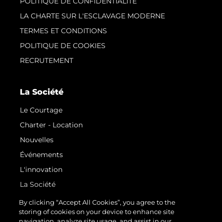
POLITIQUE DE CONFIDENTIALITÉ
LA CHARTE SUR L'ESCLAVAGE MODERNE
TERMES ET CONDITIONS
POLITIQUE DE COOKIES
RECRUTEMENT
La Société
Le Courtage
Charter - Location
Nouvelles
Événements
L'innovation
La Société
Notre Équipe
By clicking “Accept All Cookies”, you agree to the
storing of cookies on your device to enhance site
Style De Vie
navigation, analyze site usage, and assist in our