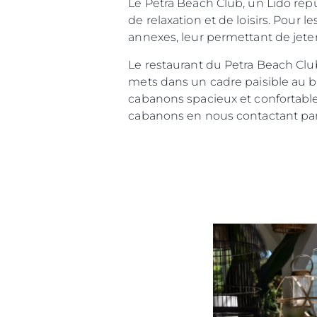
Le Petra Beach Club, un Lido réput
de relaxation et de loisirs. Pour l
annexes, leur permettant de jeter 
Le restaurant du Petra Beach Club
mets dans un cadre paisible au bor
cabanons spacieux et confortables
cabanons en nous contactant par
Information
Plan Du Site
Contact
Préférences De Coo