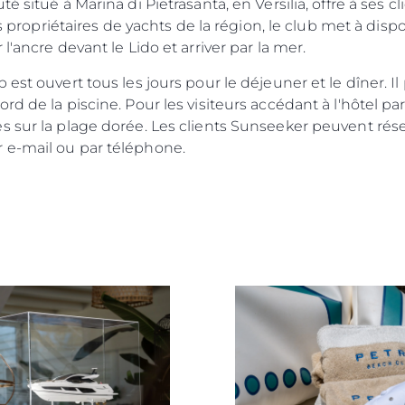
é situé à Marina di Pietrasanta, en Versilia, offre à ses
es propriétaires de yachts de la région, le club met à dis
l'ancre devant le Lido et arriver par la mer.
 est ouvert tous les jours pour le déjeuner et le dîner. 
d de la piscine. Pour les visiteurs accédant à l'hôtel pa
 sur la plage dorée. Les clients Sunseeker peuvent réser
 e-mail ou par téléphone.
Droits Juridiques
La Soci
POLITIQUE DE
Le Court
CONFIDENTIALITÉ
Charter 
LA CHARTE SUR
kies
Nouvelle
L'ESCLAVAGE MODERNE