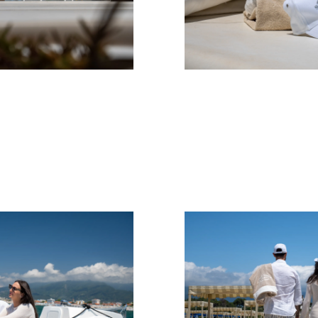
Événeme
TERMES ET CONDITIONS
L'innova
POLITIQUE DE COOKIES
La Socié
RECRUTEMENT
Notre Éq
Style De
Notre Hé
Estimez 