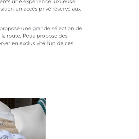
 clients une expérience luxueuse
position un accès privé réservé aux
Il propose une grande sélection de
r la route, Petra propose des
ver en exclusivité l'un de ces
été
age
- Location
s