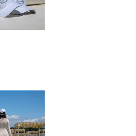
nts
tion
té
uipe
 Vie
ritage
Votre Bateau