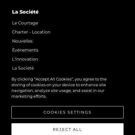
La Société
Le Courtage
Charter - Location
Nouvelles
Événements
L'innovation
La Société
Notre Équipe
By clicking “Accept All Cookies”, you agree to the
storing of cookies on your device to enhance site
Style De Vie
navigation, analyze site usage, and assist in our
Notre Héritage
marketing efforts.
Estimez Votre Bateau
COOKIES SETTINGS
REJECT ALL