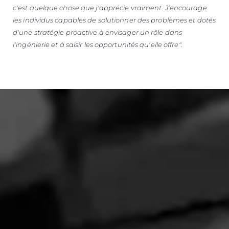
c'est quelque chose que j'apprécie vraiment.
J'encourage
les individus capables de solutionner des problèmes et dotés
d'une stratégie proactive à envisager un rôle dans
l'ingénierie et à saisir les opportunités qu'elle offre".