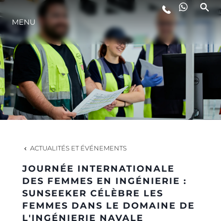
MENU
STYLE DE VIE
L'INNOVATION
LA SOCIÉTÉ
NOTRE ÉQUIPE
ACTUALITÉS ET ÉVÉNEMENTS
JOURNÉE INTERNATIONALE
NOTRE HÉRITAGE
DES FEMMES EN INGÉNIERIE :
SUNSEEKER CÉLÈBRE LES
FEMMES DANS LE DOMAINE DE
ESTIMEZ VOTRE BATEAU
L'INGÉNIERIE NAVALE