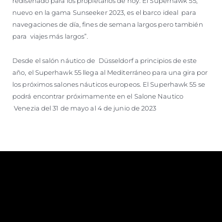
rediseñado para los propietarios de hoy. El Superhawk 55,
nuevo en la gama Sunseeker 2023, es el barco ideal para
navegaciones de día, fines de semana largos pero también
para viajes más largos”.
Desde el salón náutico de Düsseldorf a principios de este
año, el Superhawk 55 llega al Mediterráneo para una gira por
los próximos salones náuticos europeos. El Superhawk 55 se
podrá encontrar próximamente en el Salone Nautico
Venezia del 31 de mayo al 4 de junio de 2023