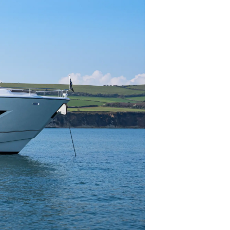
ón
s Somos?
o
 Vida
u Embarcación