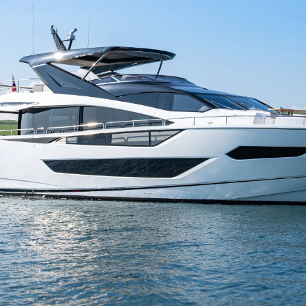
Eventos
TERMINOS Y CONDICIONES
Innovaci
POLÍTICA DE COOKIES
¿Quiéne
OFERTAS DE TRABAJO
El Equip
Estilo De
Historia
Valore S