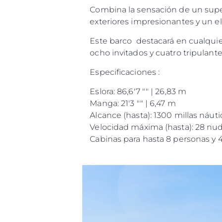
Combina la sensación de un supery
exteriores impresionantes y un e
Este barco destacará en cualqui
ocho invitados y cuatro tripulant
Especificaciones :
Eslora: 86,6'7 "" | 26,83 m
Manga: 21'3 "" | 6,47 m
Alcance (hasta): 1300 millas náuti
Velocidad máxima (hasta): 28 nu
Cabinas para hasta 8 personas y 4
Información
Mapa
Contacto
Preferencias De Co