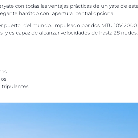
ate con todas las ventajas prácticas de un yate de esta
legante hardtop con apertura central opcional.
er puerto del mundo. Impulsado por dos MTU 10V 2000 d
es y es capaz de alcanzar velocidades de hasta 28 nudos.
cas
dos
 tripulantes
Legal
¿Quién
POLÍTICA DE PRIVACIDAD
Brokera
DECLARACIÓN EN CONTRA
Charter
DE LA ESCLAVITUD
okies
Noticias
MODERNA