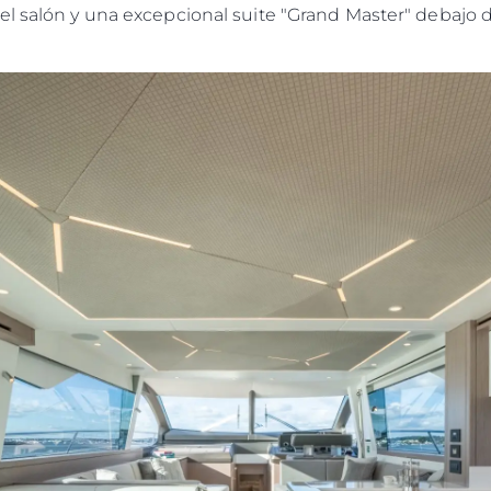
l salón y una excepcional suite "Grand Master" debajo d
Legal
¿Quién
POLÍTICA DE PRIVACIDAD
Brokera
DECLARACIÓN EN CONTRA
Charter
DE LA ESCLAVITUD
okies
Noticias
MODERNA