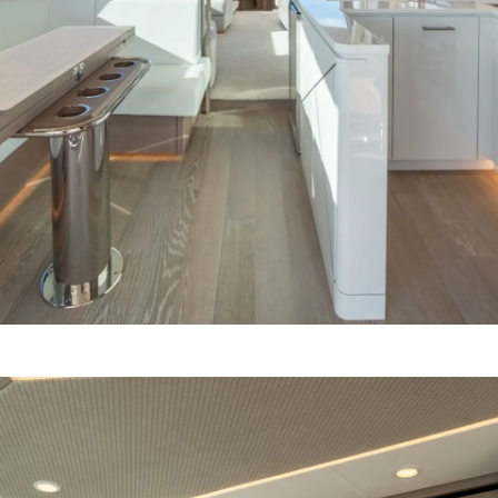
Eventos
TERMINOS Y CONDICIONES
Innovaci
POLÍTICA DE COOKIES
¿Quiéne
OFERTAS DE TRABAJO
El Equip
Estilo De
Historia
Valore S