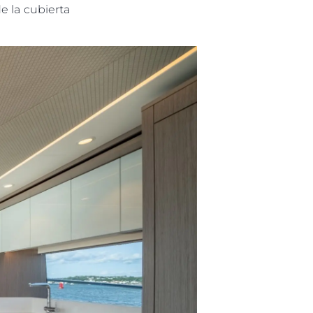
e la cubierta
es Somos?
ge