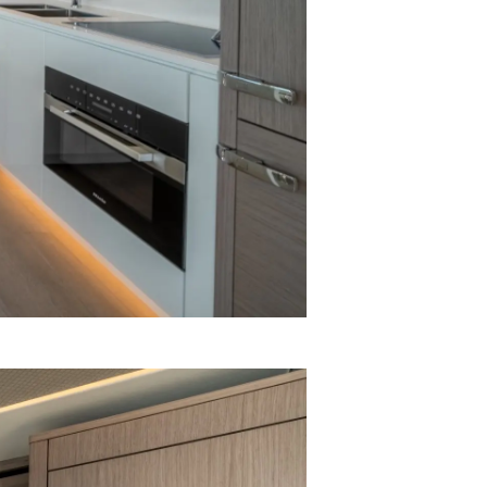
ón
s Somos?
o
 Vida
u Embarcación