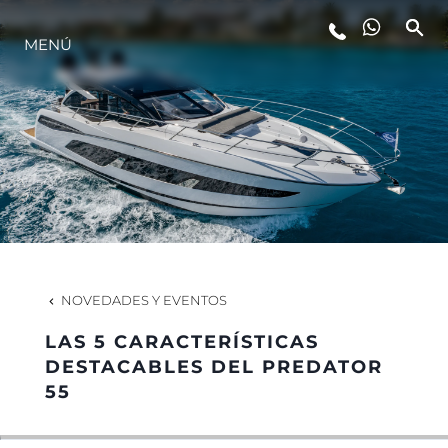
MENÚ
ESTILO DE VIDA
INNOVACIÓN
¿QUIÉNES SOMOS?
EL EQUIPO
NOVEDADES Y EVENTOS
LAS 5 CARACTERÍSTICAS
HISTORIA
DESTACABLES DEL PREDATOR
55
VALORE SU EMBARCACIÓN