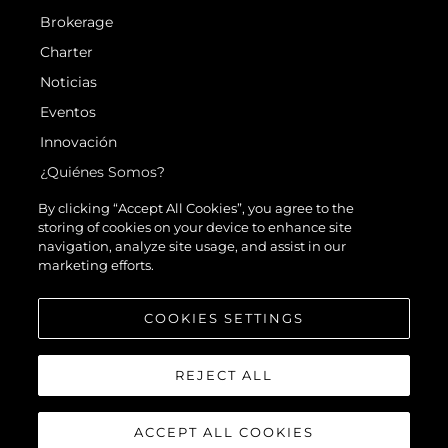
Brokerage
Charter
Noticias
Eventos
Innovación
¿Quiénes Somos?
El Equipo
By clicking “Accept All Cookies”, you agree to the
storing of cookies on your device to enhance site
Estilo De Vida
navigation, analyze site usage, and assist in our
Historia
marketing efforts.
Valore Su Embarcación
COOKIES SETTINGS
REJECT ALL
ACCEPT ALL COOKIES
© 2026 Sunseeker London Group.Reservados todos los derechos.