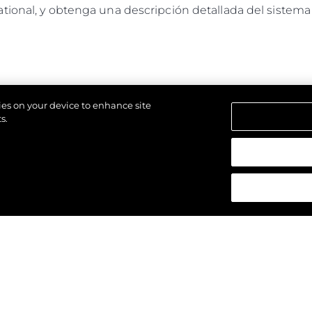
tional, y obtenga una descripción detallada del siste
kies on your device to enhance site
s.
los derechos.