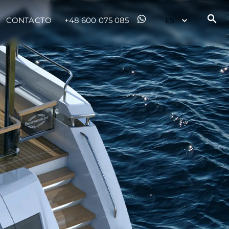
CONTACTO
+48 600 075 085
es Somos?
ge
ón
s Somos?
o
 Vida