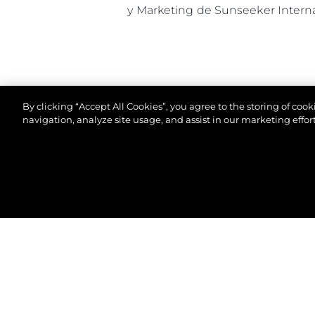
y Marketing de Sunseeker Interna
By clicking “Accept All Cookies”, you agree to the storing of coo
navigation, analyze site usage, and assist in our marketing effort
© 2026 Sunseeker London Group.Reservados todos 