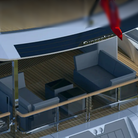
Legal
¿Quién
POLÍTICA DE PRIVACIDAD
Brokera
DECLARACIÓN EN CONTRA
Charter
DE LA ESCLAVITUD
okies
Noticias
MODERNA
Eventos
TERMINOS Y CONDICIONES
Innovaci
POLÍTICA DE COOKIES
¿Quiéne
OFERTAS DE TRABAJO
El Equip
Estilo De