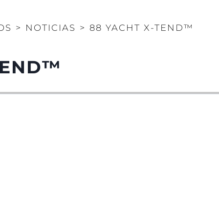
OS
>
NOTICIAS
>
88 YACHT X-TEND™
TEND™