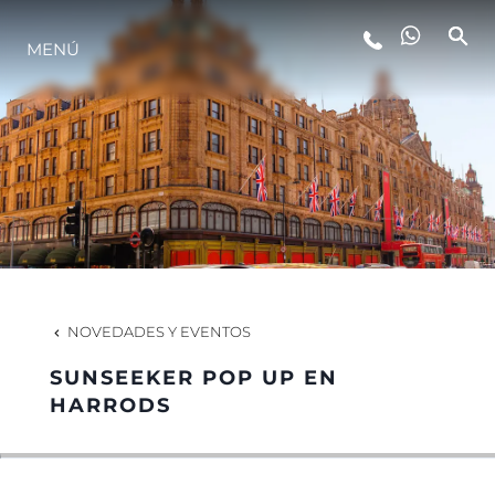
MENÚ
ESTILO DE VIDA
INNOVACIÓN
¿QUIÉNES SOMOS?
EL EQUIPO
NOVEDADES Y EVENTOS
SUNSEEKER POP UP EN
HISTORIA
HARRODS
VALORE SU EMBARCACIÓN