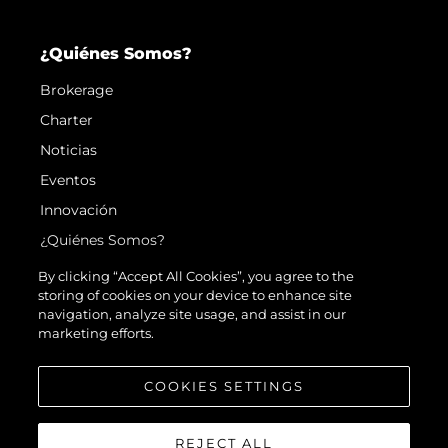
¿Quiénes Somos?
Brokerage
Charter
Noticias
Eventos
Innovación
¿Quiénes Somos?
El Equipo
By clicking “Accept All Cookies”, you agree to the
storing of cookies on your device to enhance site
Estilo De Vida
navigation, analyze site usage, and assist in our
Historia
marketing efforts.
Valore Su Embarcación
COOKIES SETTINGS
REJECT ALL