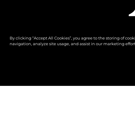
By clicking “Accept All Cookies”, you agree to the storing of coo
navigation, analyze site usage, and assist in our marketing effort
© 2026 Sunseeker London Group.Reservados todos 