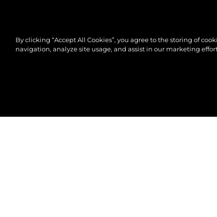
By clicking “Accept All Cookies”, you agree to the storing of coo
navigation, analyze site usage, and assist in our marketing effort
© 2026 Sunseeker London Group.Reservados todos 
EL EQUIPO