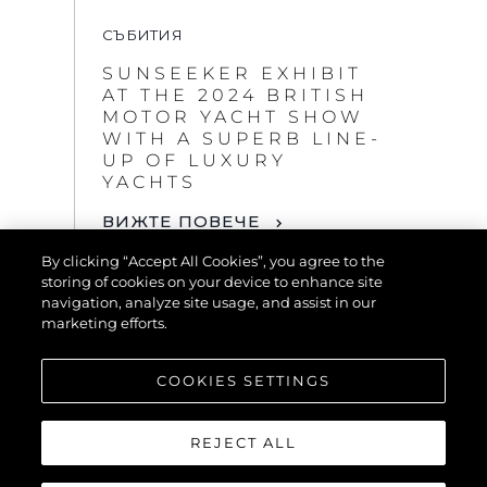
СЪБИТИЯ
SUNSEEKER EXHIBIT
AT THE 2024 BRITISH
MOTOR YACHT SHOW
WITH A SUPERB LINE-
UP OF LUXURY
YACHTS
ВИЖТЕ ПОВЕЧЕ
By clicking “Accept All Cookies”, you agree to the
storing of cookies on your device to enhance site
navigation, analyze site usage, and assist in our
marketing efforts.
COOKIES SETTINGS
REJECT ALL