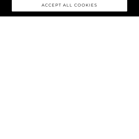
ACCEPT ALL COOKIES
СЪБИТИЯ
SUNSEEKER DISPLAY
A TRIO OF YACHTS AT
THE PALMA
INTERNATIONAL BOAT
SHOW
ВИЖТЕ ПОВЕЧЕ
СЪБИТИЯ