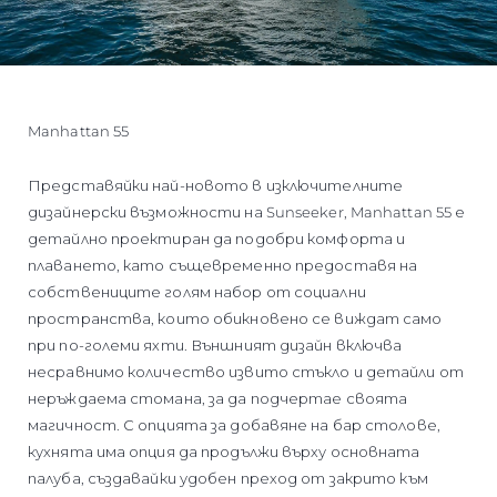
Manhattan 55
Представяйки най-новото в изключителните
дизайнерски възможности на Sunseeker, Manhattan 55 е
детайлно проектиран да подобри комфорта и
плаването, като същевременно предоставя на
собствениците голям набор от социални
пространства, които обикновено се виждат само
при по-големи яхти. Външният дизайн включва
несравнимо количество извито стъкло и детайли от
неръждаема стомана, за да подчертае своята
магичност. С опцията за добавяне на бар столове,
кухнята има опция да продължи върху основната
палуба, създавайки удобен преход от закрито към