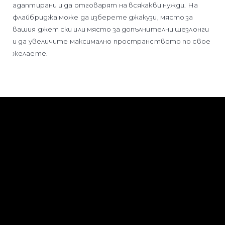
адаптирани и да отговарят на всякакви нужди. На
флайбриджа може да изберете джакузи, място за
вашия джет ски или място за допълнителни шезлонги
и да увеличите максимално пространството по свое
желаете.