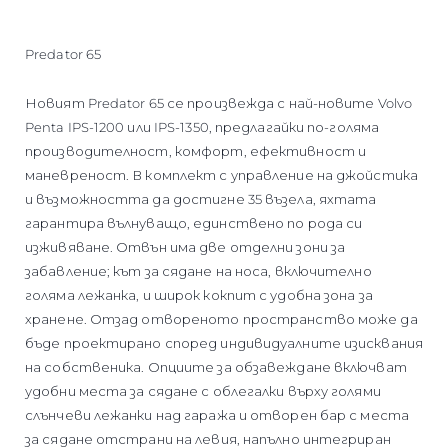
Predator 65
Новият Predator 65 се произвежда с най-новите Volvo
Penta IPS-1200 или IPS-1350, предлагайки по-голяма
производителност, комфорт, ефективност и
маневреност. В комплект с управление на джойстика
и възможността да достигне 35 възела, яхтата
гарантира вълнуващо, единствено по рода си
изживяване. Отвън има две отделни зони за
забавление; кът за сядане на носа, включително
голяма лежанка, и широк кокпит с удобна зона за
хранене. Отзад отвореното пространство може да
бъде проектирано според индивидуалните изисквания
на собственика. Опциите за обзавеждане включват
удобни места за сядане с облегалки върху голями
слънчеви лежанки над гаража и отворен бар с места
за сядане отстрани на левия, напълно интегриран