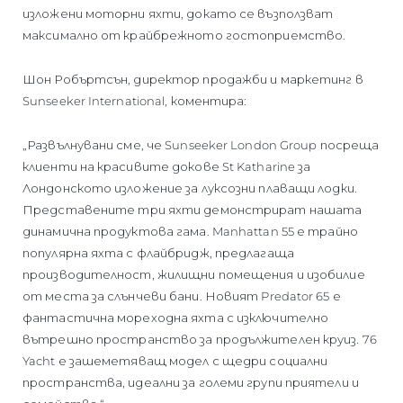
изложени моторни яхти, докато се възползват
максимално от крайбрежното гостоприемство.
Шон Робъртсън, директор продажби и маркетинг в
Sunseeker International, коментира:
„Развълнувани сме, че Sunseeker London Group посреща
клиенти на красивите докове St Katharine за
Лондонското изложение за луксозни плаващи лодки.
Представените три яхти демонстрират нашата
динамична продуктова гама. Manhattan 55 е трайно
популярна яхта с флайбридж, предлагаща
производителност, жилищни помещения и изобилие
от места за слънчеви бани. Новият Predator 65 е
фантастична мореходна яхта с изключително
вътрешно пространство за продължителен круиз. 76
Yacht е зашеметяващ модел с щедри социални
пространства, идеални за големи групи приятели и