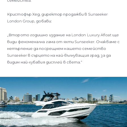
семейства.“
Кристофър Хед, директор продажби в Sunseeker
London Group, добави:
„Второто годишно издание на London Luxury Afloat ще
види феноменална гама от яхти Sunseeker. Очакваме с
нетърпение да посрещнем нашето семейство
Sunseeker в сърцето на най-вълнуващия град, за да
видим най-хубавия дисплей в света.“