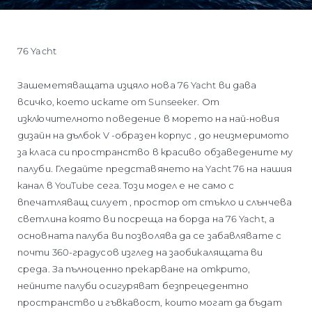
76 Yacht
Зашеметяващата изцяло нова 76 Yacht ви дава
всичко, което искате от Sunseeker. От
изключителното поведение в морето на най-новия
дизайн на дълбок V -образен корпус , до неизмеримото
за класа си пространство в красиво обзаведените му
палуби. Гледайте представянето на Yacht 76 на нашия
канал в YouTube сега. Този модел е не само с
впечатляващ силует , простор от стъкло и слънчева
светлина която ви посреща на борда на 76 Yacht, а
основната палуба ви позволява да се забавлявате с
почти 360-градусов изглед на заобикалящата ви
среда. За пълноценно прекарване на открито,
нейните палуби осигуряват безпрецедентно
пространство и гъвкавост, които могат да бъдат