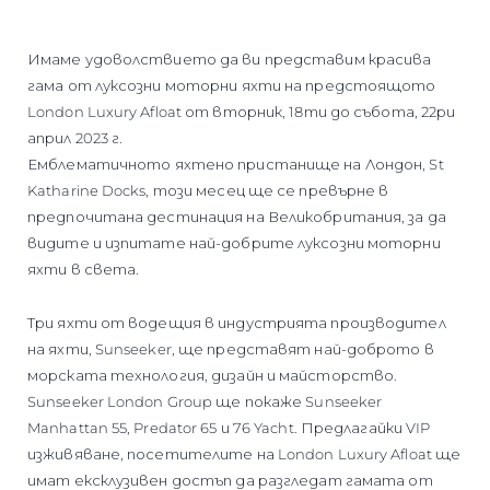
Имаме удоволствието да ви представим красива
гама от луксозни моторни яхти на предстоящото
London Luxury Afloat от вторник, 18ти до събота, 22ри
април 2023 г.
Емблематичното яхтено пристанище на Лондон, St
Katharine Docks, този месец ще се превърне в
предпочитана дестинация на Великобритания, за да
видите и изпитате най-добрите луксозни моторни
яхти в света.
Три яхти от водещия в индустрията производител
на яхти, Sunseeker, ще представят най-доброто в
морската технология, дизайн и майсторство.
Sunseeker London Group ще покаже Sunseeker
Manhattan 55, Predator 65 и 76 Yacht. Предлагайки VIP
изживяване, посетителите на London Luxury Afloat ще
имат ексклузивен достъп да разгледат гамата от