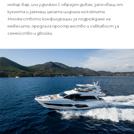
мокър бар, или удължен J-образен диван, започващ от
кухнята и заемащ цялата ширина на кокпита.
Множеството конфигурации за подреждане на
мебелите, предлага пространство и гъвкавост за
семейство и двойки.