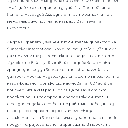
Изключителният модел на Sunseeker 100 Yacht спечели
„Най-добър екстериорен дизайн“ на Световните
Яхтени Награди 2022, една от най-престижните и
международно признати награди в яхтената
индустрия.
Андреа Фрабети, главен изпълнителен директор на
Sunseeker International, коментира: „Развълнувани сме
да спечелим тази престижна награда на Яхтеното
Изложение в Кан, завършвайки подобаващо това
грандиозно шоу за Sunseeker и неговата глобална
дилърска мрежа. Надграждайки нашето многократно
награждавано портфолио, най-новата 100 Yacht се
присъединява към разширяваща се гама от яхти,
проектирани и построени според изключителни
стандарти за качество и несравними иновации. Тези
награди са страхотно доказателство за
ангажимента на Sunseeker към разработване на нови
продукти, разширяване на границите в морската