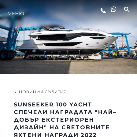
МЕНЮ
ЛАЙФСТАЙЛ
ИНОВАЦИЯ
КОМПАНИЯТА
ЕКИПЪТ
НОВИНИ & СЪБИТИЯ
SUNSEEKER 100 YACHT
НАСЛЕДСТВО
СПЕЧЕЛИ НАГРАДАТА "НАЙ–
ДОБЪР ЕКСТЕРИОРЕН
ДИЗАЙН" НА СВЕТОВНИТЕ
ОЦЕНЕТЕ ВАШАТА ЯХТА
ЯХТЕНИ НАГРАДИ 2022