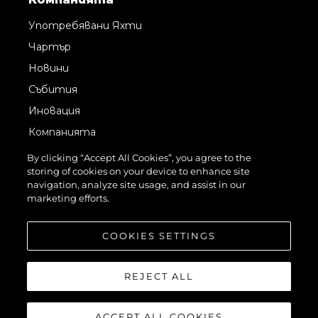
Употребявани Яхти
Чартър
Новини
Събития
Иновация
Компанията
Екипът
By clicking “Accept All Cookies”, you agree to the
storing of cookies on your device to enhance site
Лайфстайл
navigation, analyze site usage, and assist in our
Наследство
marketing efforts.
Оценете Вашата Яхта
COOKIES SETTINGS
REJECT ALL
ACCEPT ALL COOKIES
©2026 Sunseeker London Group.Всички права запазени.